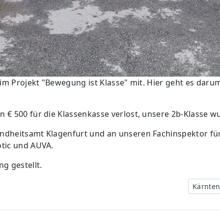
eim Projekt "Bewegung ist Klasse" mit. Hier geht es dar
€ 500 für die Klassenkasse verlost, unsere 2b-Klasse wu
ndheitsamt Klagenfurt und an unseren Fachinspektor fü
otic und AUVA.
g gestellt.
Nächste
Kärnten