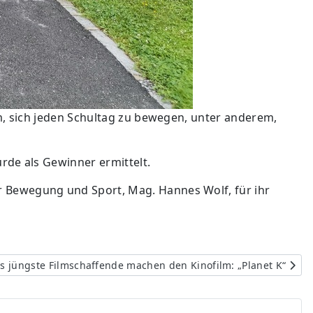
um, sich jeden Schultag zu bewegen, unter anderem,
rde als Gewinner ermittelt.
r Bewegung und Sport, Mag. Hannes Wolf, für ihr
r Beitrag: Kärntens jüngste Filmschaffende machen den Kinofil
s jüngste Filmschaffende machen den Kinofilm: „Planet K“